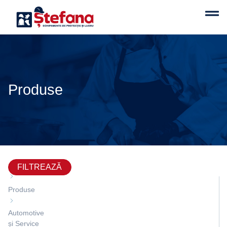
Produse
Acasă
FILTREAZĂ
Produse
Automotive
și Service