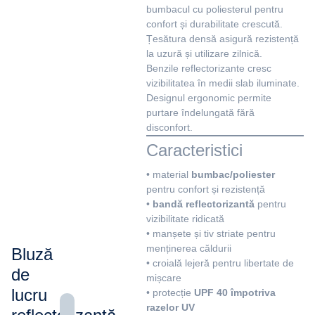
bumbacul cu poliesterul pentru
confort și durabilitate crescută.
Țesătura densă asigură rezistență
la uzură și utilizare zilnică.
Benzile reflectorizante cresc
vizibilitatea în medii slab iluminate.
Designul ergonomic permite
purtare îndelungată fără
disconfort.
Caracteristici
• material
bumbac/poliester
pentru confort și rezistență
•
bandă reflectorizantă
pentru
vizibilitate ridicată
• manșete și tiv striate pentru
menținerea căldurii
Bluză
• croială lejeră pentru libertate de
de
mișcare
lucru
• protecție
UPF 40 împotriva
razelor UV