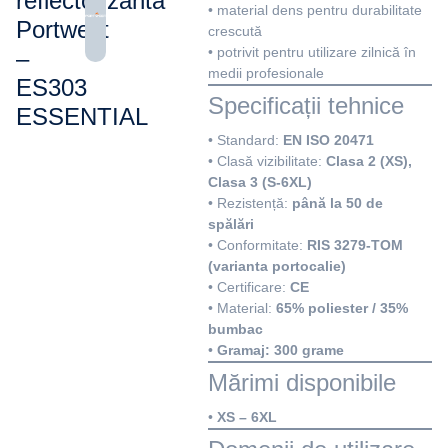
reflectorizantă
• material dens pentru durabilitate
Portwest
crescută
• potrivit pentru utilizare zilnică în
–
medii profesionale
ES303
Specificații tehnice
ESSENTIAL
• Standard:
EN ISO 20471
• Clasă vizibilitate:
Clasa 2 (XS),
Clasa 3 (S-6XL)
• Rezistență:
până la 50 de
spălări
• Conformitate:
RIS 3279-TOM
(varianta portocalie)
• Certificare:
CE
• Material:
65% poliester / 35%
bumbac
•
Gramaj: 300 grame
Mărimi disponibile
•
XS – 6XL