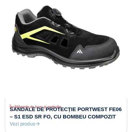
Încălțăminte de lucru și protecție
SANDALE DE PROTECȚIE PORTWEST FE06
– S1 ESD SR FO, CU BOMBEU COMPOZIT
Vezi produs