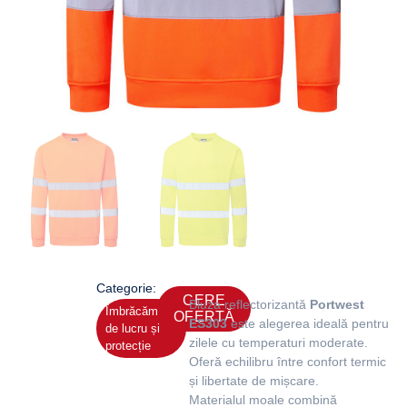
Categorie:
CERE
Bluza reflectorizantă
Portwest
Îmbrăcăminte
OFERTĂ
ES303
este alegerea ideală pentru
de lucru și
zilele cu temperaturi moderate.
protecție
Oferă echilibru între confort termic
și libertate de mișcare.
Materialul moale combină