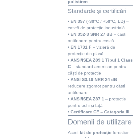
polistiren
Standarde și certificări
•
EN 397 (-30°C / +50°C, LD)
–
cască de protecție industrială
•
EN 352-3 SNR 27 dB
– căști
antifonare pentru cască
•
EN 1731 F
– vizieră de
protecție din plasă
•
ANSI/ISEA Z89.1 Tipul 1 Class
C
– standard american pentru
căști de protecție
•
ANSI S3.19 NRR 24 dB
–
reducere zgomot pentru căști
antifonare
•
ANSI/ISEA Z87.1
– protecție
pentru ochi și față
•
Certificare CE – Categoria III
Domenii de utilizare
Acest
kit de protecție
forestier