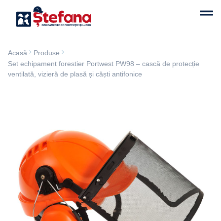
Acasă
Produse
Set echipament forestier Portwest PW98 – cască de protecție
ventilată, vizieră de plasă și căști antifonice