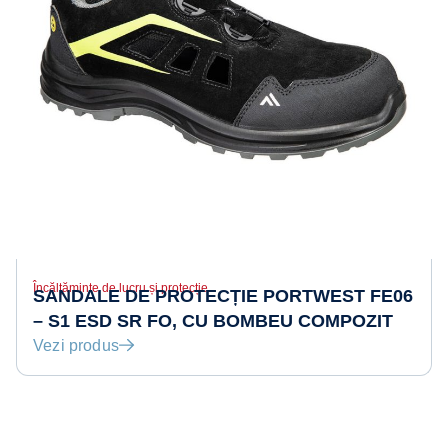
Încălțăminte de lucru și protecție
SANDALE DE PROTECȚIE PORTWEST FE06
– S1 ESD SR FO, CU BOMBEU COMPOZIT
Vezi produs