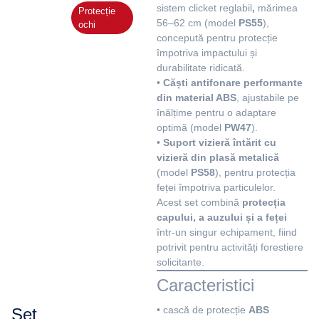
sistem clicket reglabil
,
mărimea
Protecție
56–62 cm (model
PS55
),
ochi
concepută pentru protecție
împotriva impactului și
durabilitate ridicată.
•
Căști antifonare performante
din material ABS
, ajustabile pe
înălțime pentru o adaptare
optimă (model
PW47
).
•
Suport vizieră întărit cu
vizieră din plasă metalică
(model
PS58
), pentru protecția
feței împotriva particulelor.
Acest set combină
protecția
capului, a auzului și a feței
într-un singur echipament, fiind
potrivit pentru activități forestiere
solicitante.
Caracteristici
• cască de protecție
ABS
Set