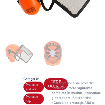
Categorie:
CERE
Kitul profesional de protecție
Protecție
OFERTĂ
pentru cap oferă
siguranță
auditivă
completă în mediile industriale
Protecție
și forestiere
. Setul conține:
cap
•
Cască de protecție ABS
cu