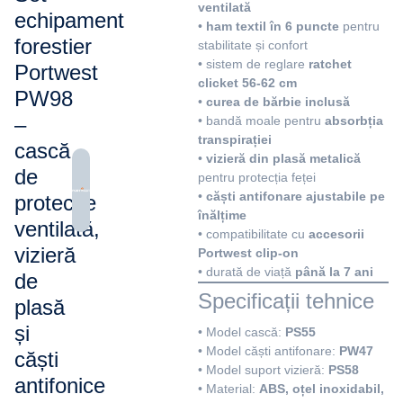
ventilată
echipament
•
ham textil în 6 puncte
pentru
forestier
stabilitate și confort
• sistem de reglare
ratchet
Portwest
clicket 56-62 cm
PW98
•
curea de bărbie inclusă
–
• bandă moale pentru
absorbția
transpirației
cască
•
vizieră din plasă metalică
de
pentru protecția feței
•
căști antifonare ajustabile pe
protecție
înălțime
ventilată,
• compatibilitate cu
accesorii
vizieră
Portwest clip-on
• durată de viață
până la 7 ani
de
Specificații tehnice
plasă
și
• Model cască:
PS55
• Model căști antifonare:
PW47
căști
• Model suport vizieră:
PS58
antifonice
• Material:
ABS, oțel inoxidabil,