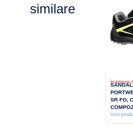
similare
Încălțăminte d
SANDAL
PORTWES
SR FO,
COMPOZ
Vezi prod