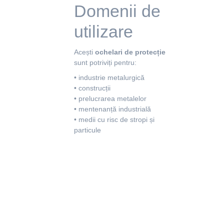
Domenii de
utilizare
Acești
ochelari de protecție
sunt potriviți pentru:
• industrie metalurgică
• construcții
• prelucrarea metalelor
• mentenanță industrială
• medii cu risc de stropi și
particule