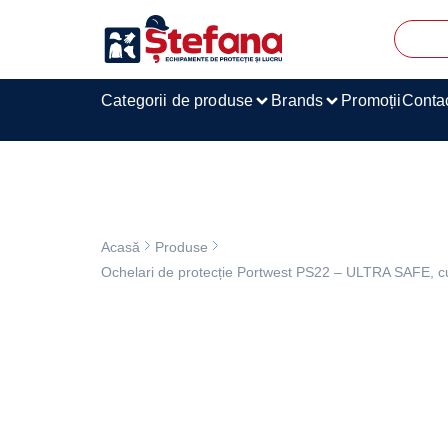
Categorii de produse
Brands
Promoții
Conta
Acasă
Produse
Ochelari de protecție Portwest PS22 – ULTRA SAFE, cu p