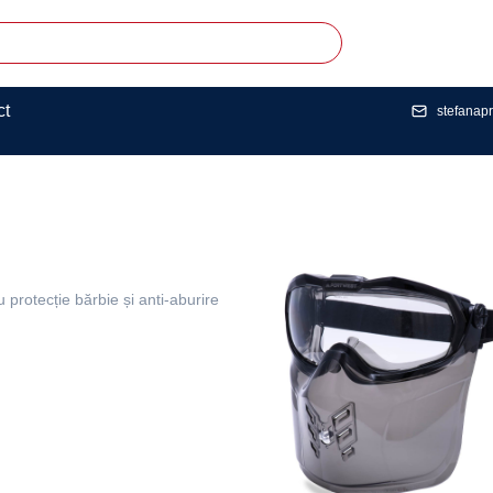
ct
stefanap
rotecție bărbie și anti-aburire