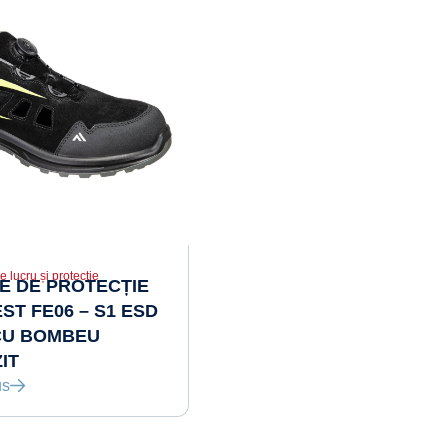
e lucru și protecție
E DE PROTECȚIE
T FE06 – S1 ESD
 CU BOMBEU
IT
us