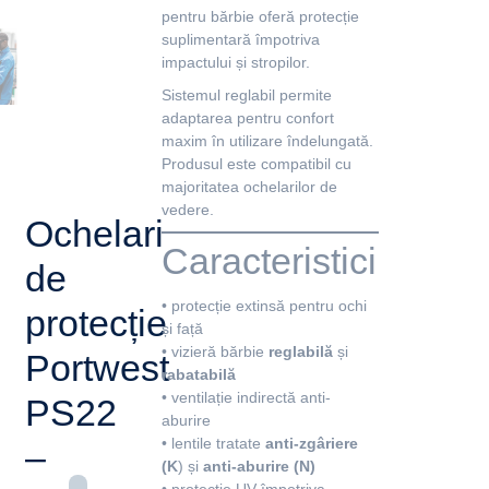
pentru bărbie oferă protecție
suplimentară împotriva
impactului și stropilor.
Sistemul reglabil permite
adaptarea pentru confort
maxim în utilizare îndelungată.
Produsul este compatibil cu
majoritatea ochelarilor de
vedere.
Ochelari
Caracteristici
de
• protecție extinsă pentru ochi
protecție
și față
• vizieră bărbie
reglabilă
și
Portwest
rabatabilă
• ventilație indirectă anti-
PS22
aburire
• lentile tratate
anti-zgâriere
–
(K
) și
anti-aburire (N)
• protecție UV împotriva