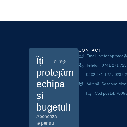
CONTACT
Email: stefanaprotec
Îți
Telefon:
0741 271 729
protejăm
0232 241 127
/
0232 
echipa
Adresă: Șoseaua Moara
și
Iași, Cod poștal: 7005
bugetul!
Abonează-
te pentru