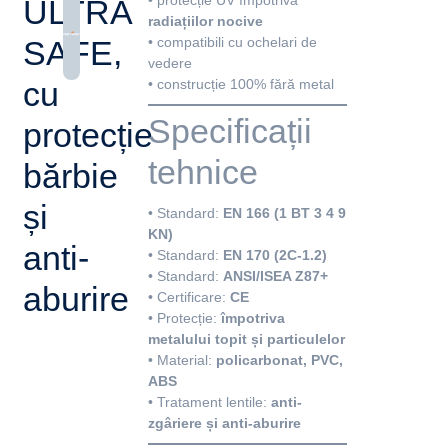
ULTRA
radiațiilor nocive
• compatibili cu ochelari de
SAFE,
vedere
cu
• construcție 100% fără metal
Specificații
protecție
tehnice
bărbie
și
• Standard:
EN 166 (1 BT 3 4 9
KN)
anti-
• Standard:
EN 170 (2C-1.2)
• Standard:
ANSI/ISEA Z87+
aburire
• Certificare:
CE
• Protecție:
împotriva
metalului topit și particulelor
• Material:
policarbonat, PVC,
ABS
• Tratament lentile:
anti-
zgâriere și anti-aburire